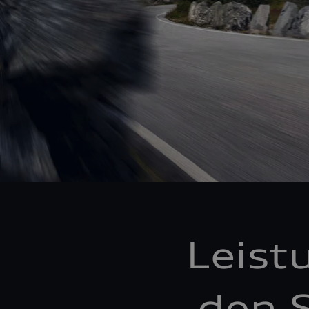
Leist
den S