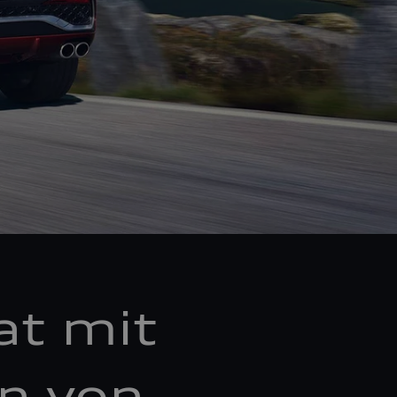
at mit
en von