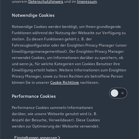
unserem
Datenschutzhinweis
und im
Impressum
.
Service
Geschlossen
,
öffnet am
Montag 07:30
Notwendige Cookies
Notwendige Cookies werden benötigt, um Ihnen grundlegende
Funktionen während der Nutzung der Webseite zur Verfügung zu
stellen. Zu diesen Funktionen gehört z. B. der
Fahrzeugkonfigurator oder der Ensighten Privacy Manager (unser
Einwilligungsmanagementtool). Der Ensighten Privacy Manager
Zurück nach oben
verwendet Cookies, um Informationen darüber zu speichern, ob
und wenn ja, für welche Kategorien von Cookies Benutzer ihre
Einwilligung erteilt haben. Weitere Informationen zum Ensighten
Modelle
Privacy Manager, sowie zu Ihren Rechten als betroffene Person
können Sie in unserer
Cookie Richtlinie
nachlesen.
Kaufen & leasen
Alle Modelle
Performance Cookies
Modelle vergleichen
Service & Zubehör
Performance Cookies sammeln Informationen
Neuwagensuche
darüber, wie unsere Webseite genutzt wird (z. B.
Elektromodelle
Anzahl der Besuche, Verweildauer). Diese Cookies
Gebrauchtwagensuche
Support
werden zur Optimierung der Webseite verwendet.
Saisonale Angebote
Plug-in-Hybride
Gebrauchtwagen
Einstellungen anpassen