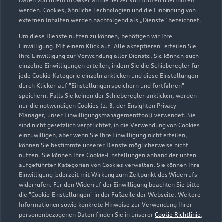
Daten von Ihrem Browser an die Server von Dritten übermittelt
werden. Cookies, ähnliche Technologien und die Einbindung von
externen Inhalten werden nachfolgend als „Dienste“ bezeichnet.
Lehmgasse 14
93444 Bad Kötzting
Um diese Dienste nutzen zu können, benötigen wir Ihre
Einwilligung. Mit einem Klick auf "Alle akzeptieren" erteilen Sie
Ihre Einwilligung zur Verwendung aller Dienste. Sie können auch
09941 94580
einzelne Einwilligungen erteilen, indem Sie die Schieberegler für
jede Cookie-Kategorie einzeln anklicken und diese Einstellungen
info@autohaus-silberbauer.de
durch Klicken auf "Einstellungen speichern und fortfahren"
speichern. Falls Sie keinen der Schieberegler anklicken, werden
nur die notwendigen Cookies (z. B. der Ensighten Privacy
Kontaktdaten herunterladen
Manager, unser Einwilligungsmanagementtool) verwendet. Sie
sind nicht gesetzlich verpflichtet, in die Verwendung von Cookies
einzuwilligen, aber wenn Sie Ihre Einwilligung nicht erteilen,
können Sie bestimmte unserer Dienste möglicherweise nicht
Öffnungszeiten
nutzen. Sie können Ihre Cookie-Einstellungen anhand der unten
aufgeführten Kategorien von Cookies verwalten. Sie können Ihre
Einwilligung jederzeit mit Wirkung zum Zeitpunkt des Widerrufs
widerrufen. Für den Widerruf der Einwilligung beachten Sie bitte
Verkauf
die "Cookie-Einstellungen" in der Fußzeile der Webseite. Weitere
Geschlossen
,
öffnet am
Montag 07:30
Informationen sowie konkrete Hinweise zur Verwendung Ihrer
personenbezogenen Daten finden Sie in unserer
Cookie Richtlinie
,